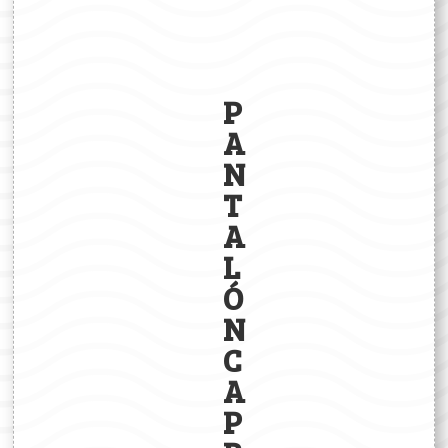
P
A
N
T
A
L
Ó
N
C
A
P