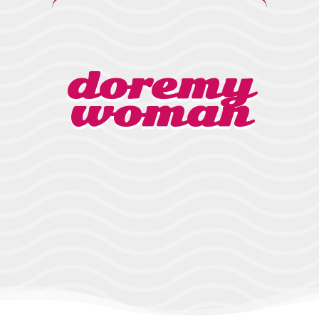
doremy
woman