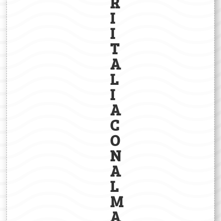
R
I
I
T
A
L
I
A
C
O
N
A
L
M
A