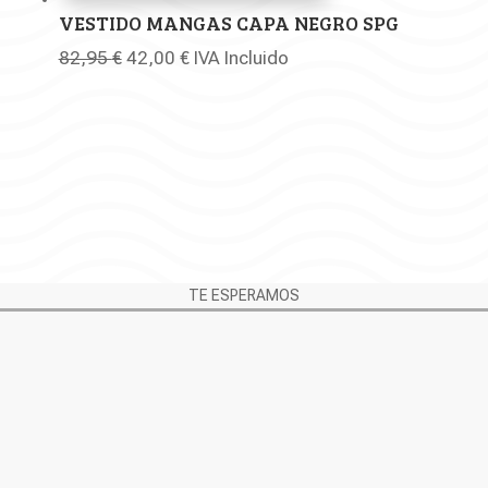
45,95 €.
29,95 €.
VESTIDO MANGAS CAPA NEGRO SPG
El
El
82,95
€
42,00
€
IVA Incluido
precio
precio
original
actual
era:
es:
82,95 €.
42,00 €.
TE ESPERAMOS