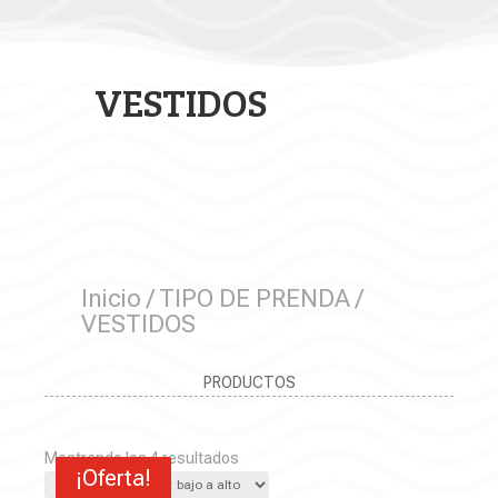
VESTIDOS
Inicio
/
TIPO DE PRENDA
/
VESTIDOS
PRODUCTOS
Ordenado
Mostrando los 4 resultados
¡Oferta!
¡Oferta!
¡Oferta!
¡Oferta!
por