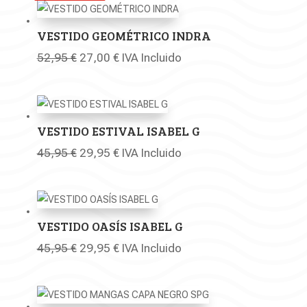
precio:
bajo
VESTIDO GEOMÉTRICO INDRA
a
alto
El
El
52,95
€
27,00
€
IVA Incluido
precio
precio
original
actual
era:
es:
52,95 €.
27,00 €.
VESTIDO ESTIVAL ISABEL G
El
El
45,95
€
29,95
€
IVA Incluido
precio
precio
original
actual
era:
es:
45,95 €.
29,95 €.
VESTIDO OASÍS ISABEL G
El
El
45,95
€
29,95
€
IVA Incluido
precio
precio
original
actual
era:
es: