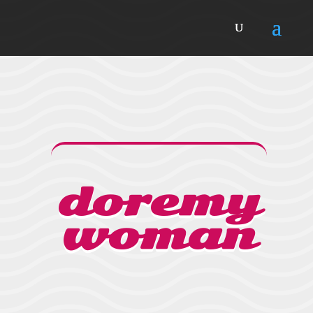
doremy
woman