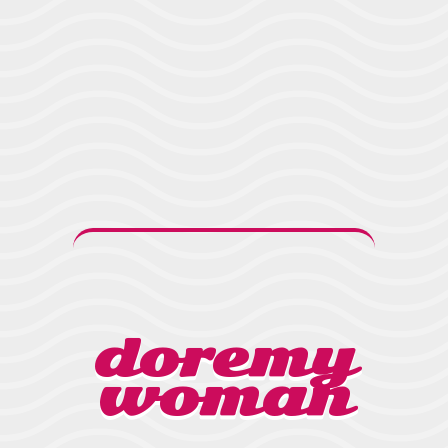
doremy
woman