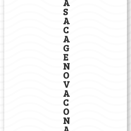
A
S
A
C
A
G
E
N
O
V
A
C
O
N
A