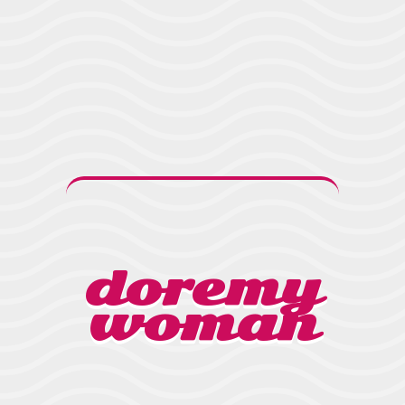
doremy
woman