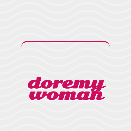
doremy
woman