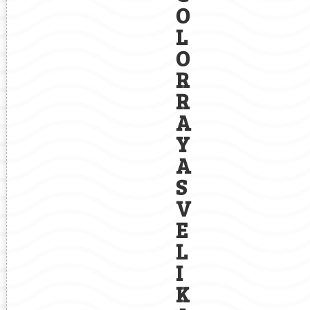
O
L
O
R
R
A
Y
A
S
V
E
L
I
K